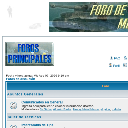
FAQ
Perfil
Fecha y hora actual: Vie Ago 07, 2026 9:10 pm
Foros de discusión
Foro
Asuntos Generales
Comunicados en General
Ingresa aqui para leer o colocar informacion diversa.
Moderadores
Sir Stuka
,
Alberto Barba
,
Heavy Metal Master
,
el jaibo
,
rodolfo
Taller de Tecnicas
Intercambio de Tips