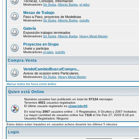
Técnicas, Consejos, Información
Moderadores
Sir Stuka
,
Alberto Barba
,
el jaibo
Mesas de Trabajo
Paso a Paso, proyectos de Modelistas
Moderadores
Sir Stuka
,
Alberto Barba
,
rodolfo
Galería
Exposición trabajos terminados
Moderadores
Sir Stuka
,
Alberto Barba
,
Heavy Metal Master
Proyectos en Grupo
Unete y participa
Moderadores
el jaibo
,
rodolfo
Compra-Venta
Vendo/Cambio/Busco/Compro...
Avisos de ocasion entre Particulares.
Moderadores
Sir Stuka
,
Heavy Metal Master
Marcar todos los foros como leidos
Quien está Online
Nuestros usuarios han publicado un total de
57124
mensajes
Tenemos
4921
usuarios registrados
El último usuario registrado es
sloperider00
En total hay
2067
usuarios online :: 0 Registrados, 0 Ocultos y 2067 Invitados
La mayor cantidad de usuarios online fue
7118
el Vie Feb 27, 2026 8:18 pm
Usuarios Registrados: Ninguno
Estos datos estan basados en usuarios activos durante los últimos 5 minutos
Login