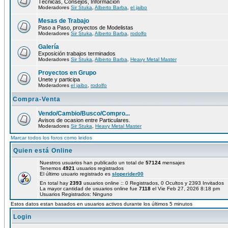
Técnicas, Consejos, Información
Moderadores
Sir Stuka
,
Alberto Barba
,
el jaibo
Mesas de Trabajo
Paso a Paso, proyectos de Modelistas
Moderadores
Sir Stuka
,
Alberto Barba
,
rodolfo
Galería
Exposición trabajos terminados
Moderadores
Sir Stuka
,
Alberto Barba
,
Heavy Metal Master
Proyectos en Grupo
Unete y participa
Moderadores
el jaibo
,
rodolfo
Compra-Venta
Vendo/Cambio/Busco/Compro...
Avisos de ocasion entre Particulares.
Moderadores
Sir Stuka
,
Heavy Metal Master
Marcar todos los foros como leidos
Quien está Online
Nuestros usuarios han publicado un total de
57124
mensajes
Tenemos
4921
usuarios registrados
El último usuario registrado es
sloperider00
En total hay
2393
usuarios online :: 0 Registrados, 0 Ocultos y 2393 Invitados
La mayor cantidad de usuarios online fue
7118
el Vie Feb 27, 2026 8:18 pm
Usuarios Registrados: Ninguno
Estos datos estan basados en usuarios activos durante los últimos 5 minutos
Login