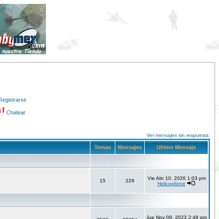
Registrarse
Chatear
Ver mensajes sin respuesta
Temas
Mensajes
Ultimo Mensaje
Vie Abr 10, 2026 1:03 pm
15
229
Helicopforce
Jue Nov 09, 2023 2:48 pm