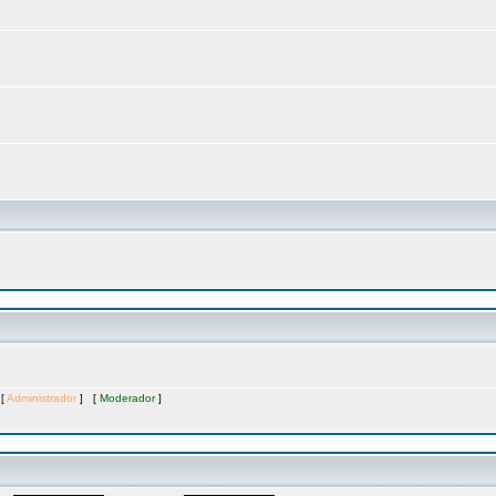
 [
Administrador
] [
Moderador
]