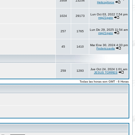
3509
23254
Helicopforce
Lun Oct 03, 2022 7:54 pm
1024
29173
mig21gato
Lun Dic 29, 2025 11:54 am
257
1765
mig21gato
Mar Ene 30, 2024 4:33 pm
45
1410
Federicoavila
Jue Oct 24, 2024 1:01 am
259
1293
JESUS TORRES
Todas las horas son GMT - 6 Horas