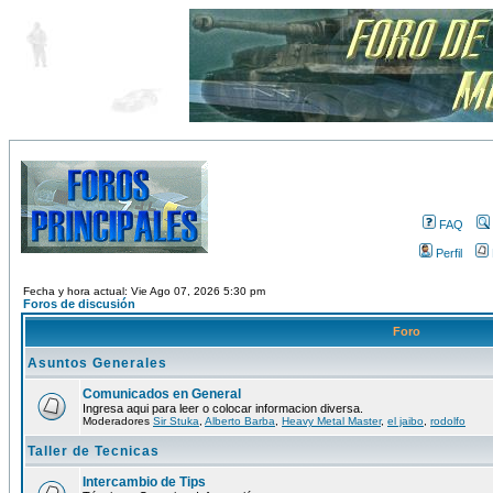
FAQ
Perfil
Fecha y hora actual: Vie Ago 07, 2026 5:30 pm
Foros de discusión
Foro
Asuntos Generales
Comunicados en General
Ingresa aqui para leer o colocar informacion diversa.
Moderadores
Sir Stuka
,
Alberto Barba
,
Heavy Metal Master
,
el jaibo
,
rodolfo
Taller de Tecnicas
Intercambio de Tips