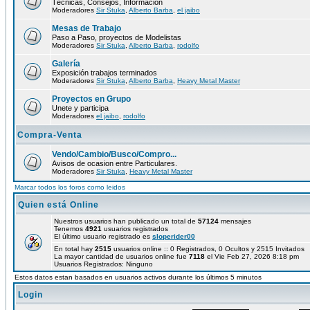
Técnicas, Consejos, Información
Moderadores
Sir Stuka
,
Alberto Barba
,
el jaibo
Mesas de Trabajo
Paso a Paso, proyectos de Modelistas
Moderadores
Sir Stuka
,
Alberto Barba
,
rodolfo
Galería
Exposición trabajos terminados
Moderadores
Sir Stuka
,
Alberto Barba
,
Heavy Metal Master
Proyectos en Grupo
Unete y participa
Moderadores
el jaibo
,
rodolfo
Compra-Venta
Vendo/Cambio/Busco/Compro...
Avisos de ocasion entre Particulares.
Moderadores
Sir Stuka
,
Heavy Metal Master
Marcar todos los foros como leidos
Quien está Online
Nuestros usuarios han publicado un total de
57124
mensajes
Tenemos
4921
usuarios registrados
El último usuario registrado es
sloperider00
En total hay
2515
usuarios online :: 0 Registrados, 0 Ocultos y 2515 Invitados
La mayor cantidad de usuarios online fue
7118
el Vie Feb 27, 2026 8:18 pm
Usuarios Registrados: Ninguno
Estos datos estan basados en usuarios activos durante los últimos 5 minutos
Login