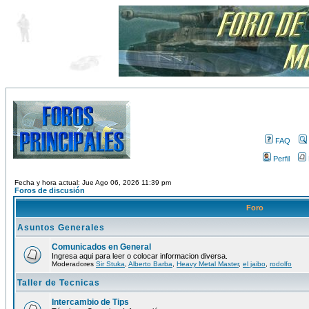
FAQ
Perfil
Fecha y hora actual: Jue Ago 06, 2026 11:39 pm
Foros de discusión
Foro
Asuntos Generales
Comunicados en General
Ingresa aqui para leer o colocar informacion diversa.
Moderadores
Sir Stuka
,
Alberto Barba
,
Heavy Metal Master
,
el jaibo
,
rodolfo
Taller de Tecnicas
Intercambio de Tips