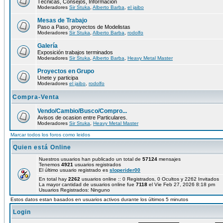
Técnicas, Consejos, Información
Moderadores
Sir Stuka
,
Alberto Barba
,
el jaibo
Mesas de Trabajo
Paso a Paso, proyectos de Modelistas
Moderadores
Sir Stuka
,
Alberto Barba
,
rodolfo
Galería
Exposición trabajos terminados
Moderadores
Sir Stuka
,
Alberto Barba
,
Heavy Metal Master
Proyectos en Grupo
Unete y participa
Moderadores
el jaibo
,
rodolfo
Compra-Venta
Vendo/Cambio/Busco/Compro...
Avisos de ocasion entre Particulares.
Moderadores
Sir Stuka
,
Heavy Metal Master
Marcar todos los foros como leidos
Quien está Online
Nuestros usuarios han publicado un total de
57124
mensajes
Tenemos
4921
usuarios registrados
El último usuario registrado es
sloperider00
En total hay
2262
usuarios online :: 0 Registrados, 0 Ocultos y 2262 Invitados
La mayor cantidad de usuarios online fue
7118
el Vie Feb 27, 2026 8:18 pm
Usuarios Registrados: Ninguno
Estos datos estan basados en usuarios activos durante los últimos 5 minutos
Login