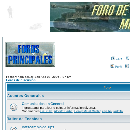
FAQ
Perfil
Fecha y hora actual: Sab Ago 08, 2026 7:27 am
Foros de discusión
Foro
Asuntos Generales
Comunicados en General
Ingresa aqui para leer o colocar informacion diversa.
Moderadores
Sir Stuka
,
Alberto Barba
,
Heavy Metal Master
,
el jaibo
,
rodolfo
Taller de Tecnicas
Intercambio de Tips