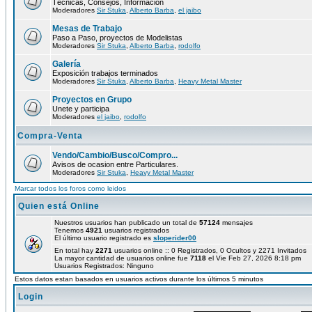
Técnicas, Consejos, Información
Moderadores
Sir Stuka
,
Alberto Barba
,
el jaibo
Mesas de Trabajo
Paso a Paso, proyectos de Modelistas
Moderadores
Sir Stuka
,
Alberto Barba
,
rodolfo
Galería
Exposición trabajos terminados
Moderadores
Sir Stuka
,
Alberto Barba
,
Heavy Metal Master
Proyectos en Grupo
Unete y participa
Moderadores
el jaibo
,
rodolfo
Compra-Venta
Vendo/Cambio/Busco/Compro...
Avisos de ocasion entre Particulares.
Moderadores
Sir Stuka
,
Heavy Metal Master
Marcar todos los foros como leidos
Quien está Online
Nuestros usuarios han publicado un total de
57124
mensajes
Tenemos
4921
usuarios registrados
El último usuario registrado es
sloperider00
En total hay
2271
usuarios online :: 0 Registrados, 0 Ocultos y 2271 Invitados
La mayor cantidad de usuarios online fue
7118
el Vie Feb 27, 2026 8:18 pm
Usuarios Registrados: Ninguno
Estos datos estan basados en usuarios activos durante los últimos 5 minutos
Login