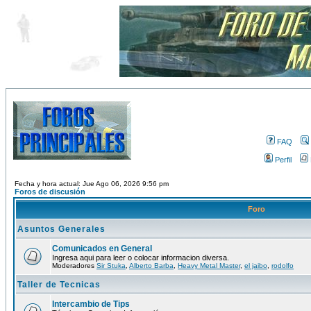
FAQ
Perfil
Fecha y hora actual: Jue Ago 06, 2026 9:56 pm
Foros de discusión
Foro
Asuntos Generales
Comunicados en General
Ingresa aqui para leer o colocar informacion diversa.
Moderadores
Sir Stuka
,
Alberto Barba
,
Heavy Metal Master
,
el jaibo
,
rodolfo
Taller de Tecnicas
Intercambio de Tips