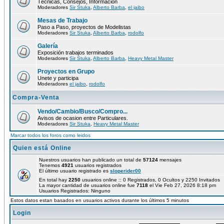
Técnicas, Consejos, Información
Moderadores
Sir Stuka
,
Alberto Barba
,
el jaibo
Mesas de Trabajo
Paso a Paso, proyectos de Modelistas
Moderadores
Sir Stuka
,
Alberto Barba
,
rodolfo
Galería
Exposición trabajos terminados
Moderadores
Sir Stuka
,
Alberto Barba
,
Heavy Metal Master
Proyectos en Grupo
Unete y participa
Moderadores
el jaibo
,
rodolfo
Compra-Venta
Vendo/Cambio/Busco/Compro...
Avisos de ocasion entre Particulares.
Moderadores
Sir Stuka
,
Heavy Metal Master
Marcar todos los foros como leidos
Quien está Online
Nuestros usuarios han publicado un total de
57124
mensajes
Tenemos
4921
usuarios registrados
El último usuario registrado es
sloperider00
En total hay
2250
usuarios online :: 0 Registrados, 0 Ocultos y 2250 Invitados
La mayor cantidad de usuarios online fue
7118
el Vie Feb 27, 2026 8:18 pm
Usuarios Registrados: Ninguno
Estos datos estan basados en usuarios activos durante los últimos 5 minutos
Login