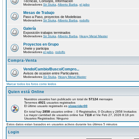
Técnicas, Consejos, Información
Moderadores
Sir Stuka
,
Alberto Barba
,
el jaibo
Mesas de Trabajo
Paso a Paso, proyectos de Modelistas
Moderadores
Sir Stuka
,
Alberto Barba
,
rodolfo
Galería
Exposición trabajos terminados
Moderadores
Sir Stuka
,
Alberto Barba
,
Heavy Metal Master
Proyectos en Grupo
Unete y participa
Moderadores
el jaibo
,
rodolfo
Compra-Venta
Vendo/Cambio/Busco/Compro...
Avisos de ocasion entre Particulares.
Moderadores
Sir Stuka
,
Heavy Metal Master
Marcar todos los foros como leidos
Quien está Online
Nuestros usuarios han publicado un total de
57124
mensajes
Tenemos
4921
usuarios registrados
El último usuario registrado es
sloperider00
En total hay
2858
usuarios online :: 0 Registrados, 0 Ocultos y 2858 Invitados
La mayor cantidad de usuarios online fue
7118
el Vie Feb 27, 2026 8:18 pm
Usuarios Registrados: Ninguno
Estos datos estan basados en usuarios activos durante los últimos 5 minutos
Login