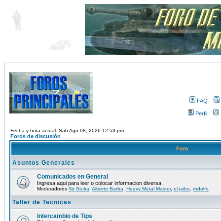
FAQ
Perfil
Fecha y hora actual: Sab Ago 08, 2026 12:53 pm
Foros de discusión
Foro
Asuntos Generales
Comunicados en General
Ingresa aqui para leer o colocar informacion diversa.
Moderadores
Sir Stuka
,
Alberto Barba
,
Heavy Metal Master
,
el jaibo
,
rodolfo
Taller de Tecnicas
Intercambio de Tips