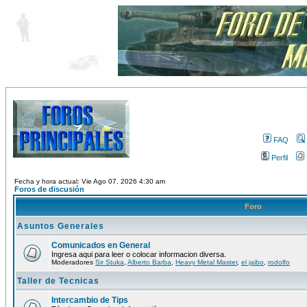
FAQ
Perfil
Fecha y hora actual: Vie Ago 07, 2026 4:30 am
Foros de discusión
Foro
Asuntos Generales
Comunicados en General
Ingresa aqui para leer o colocar informacion diversa.
Moderadores
Sir Stuka
,
Alberto Barba
,
Heavy Metal Master
,
el jaibo
,
rodolfo
Taller de Tecnicas
Intercambio de Tips