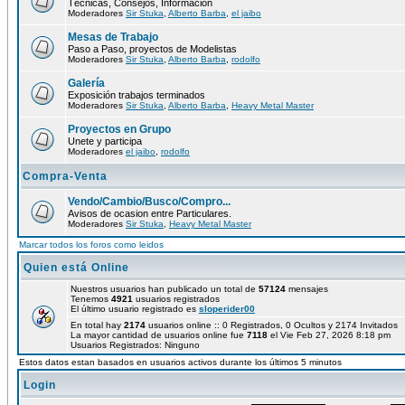
Técnicas, Consejos, Información
Moderadores
Sir Stuka
,
Alberto Barba
,
el jaibo
Mesas de Trabajo
Paso a Paso, proyectos de Modelistas
Moderadores
Sir Stuka
,
Alberto Barba
,
rodolfo
Galería
Exposición trabajos terminados
Moderadores
Sir Stuka
,
Alberto Barba
,
Heavy Metal Master
Proyectos en Grupo
Unete y participa
Moderadores
el jaibo
,
rodolfo
Compra-Venta
Vendo/Cambio/Busco/Compro...
Avisos de ocasion entre Particulares.
Moderadores
Sir Stuka
,
Heavy Metal Master
Marcar todos los foros como leidos
Quien está Online
Nuestros usuarios han publicado un total de
57124
mensajes
Tenemos
4921
usuarios registrados
El último usuario registrado es
sloperider00
En total hay
2174
usuarios online :: 0 Registrados, 0 Ocultos y 2174 Invitados
La mayor cantidad de usuarios online fue
7118
el Vie Feb 27, 2026 8:18 pm
Usuarios Registrados: Ninguno
Estos datos estan basados en usuarios activos durante los últimos 5 minutos
Login