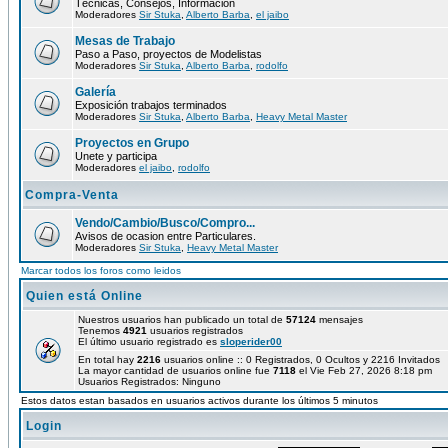
Técnicas, Consejos, Información
Moderadores
Sir Stuka
,
Alberto Barba
,
el jaibo
Mesas de Trabajo
Paso a Paso, proyectos de Modelistas
Moderadores
Sir Stuka
,
Alberto Barba
,
rodolfo
Galería
Exposición trabajos terminados
Moderadores
Sir Stuka
,
Alberto Barba
,
Heavy Metal Master
Proyectos en Grupo
Unete y participa
Moderadores
el jaibo
,
rodolfo
Compra-Venta
Vendo/Cambio/Busco/Compro...
Avisos de ocasion entre Particulares.
Moderadores
Sir Stuka
,
Heavy Metal Master
Marcar todos los foros como leidos
Quien está Online
Nuestros usuarios han publicado un total de
57124
mensajes
Tenemos
4921
usuarios registrados
El último usuario registrado es
sloperider00
En total hay
2216
usuarios online :: 0 Registrados, 0 Ocultos y 2216 Invitados
La mayor cantidad de usuarios online fue
7118
el Vie Feb 27, 2026 8:18 pm
Usuarios Registrados: Ninguno
Estos datos estan basados en usuarios activos durante los últimos 5 minutos
Login