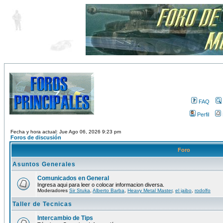
FAQ
Perfil
Fecha y hora actual: Jue Ago 06, 2026 9:23 pm
Foros de discusión
Foro
Asuntos Generales
Comunicados en General
Ingresa aqui para leer o colocar informacion diversa.
Moderadores
Sir Stuka
,
Alberto Barba
,
Heavy Metal Master
,
el jaibo
,
rodolfo
Taller de Tecnicas
Intercambio de Tips