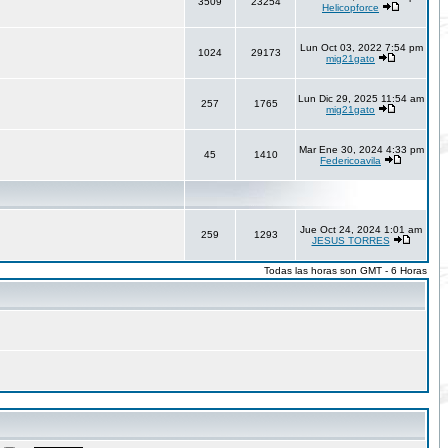
3509
23254
Helicopforce
Lun Oct 03, 2022 7:54 pm
1024
29173
mig21gato
Lun Dic 29, 2025 11:54 am
257
1765
mig21gato
Mar Ene 30, 2024 4:33 pm
45
1410
Federicoavila
Jue Oct 24, 2024 1:01 am
259
1293
JESUS TORRES
Todas las horas son GMT - 6 Horas