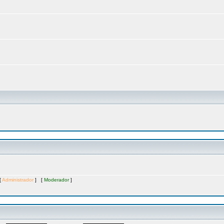
[
Administrador
] [
Moderador
]