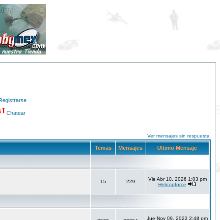
Registrarse
Chatear
Ver mensajes sin respuesta
Temas
Mensajes
Ultimo Mensaje
Vie Abr 10, 2026 1:03 pm
15
229
Helicopforce
Jue Nov 09, 2023 2:48 pm