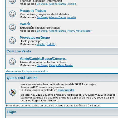
Técnicas, Consejos, Información
Moderadores
Sir Stuka
,
Alberto Barba
,
el jaibo
Mesas de Trabajo
Paso a Paso, proyectos de Modelistas
Moderadores
Sir Stuka
,
Alberto Barba
,
rodolfo
Galería
Exposición trabajos terminados
Moderadores
Sir Stuka
,
Alberto Barba
,
Heavy Metal Master
Proyectos en Grupo
Unete y participa
Moderadores
el jaibo
,
rodolfo
Compra-Venta
Vendo/Cambio/Busco/Compro...
Avisos de ocasion entre Particulares.
Moderadores
Sir Stuka
,
Heavy Metal Master
Marcar todos los foros como leidos
Quien está Online
Nuestros usuarios han publicado un total de
57124
mensajes
Tenemos
4921
usuarios registrados
El último usuario registrado es
sloperider00
En total hay
2110
usuarios online :: 0 Registrados, 0 Ocultos y 2110 Invitados 
La mayor cantidad de usuarios online fue
7118
el Vie Feb 27, 2026 8:18 pm
Usuarios Registrados: Ninguno
Estos datos estan basados en usuarios activos durante los últimos 5 minutos
Login