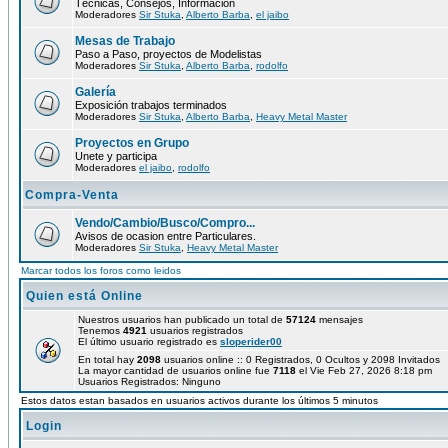
Técnicas, Consejos, Información
Moderadores
Sir Stuka
,
Alberto Barba
,
el jaibo
Mesas de Trabajo
Paso a Paso, proyectos de Modelistas
Moderadores
Sir Stuka
,
Alberto Barba
,
rodolfo
Galería
Exposición trabajos terminados
Moderadores
Sir Stuka
,
Alberto Barba
,
Heavy Metal Master
Proyectos en Grupo
Unete y participa
Moderadores
el jaibo
,
rodolfo
Compra-Venta
Vendo/Cambio/Busco/Compro...
Avisos de ocasion entre Particulares.
Moderadores
Sir Stuka
,
Heavy Metal Master
Marcar todos los foros como leidos
Quien está Online
Nuestros usuarios han publicado un total de
57124
mensajes
Tenemos
4921
usuarios registrados
El último usuario registrado es
sloperider00
En total hay
2098
usuarios online :: 0 Registrados, 0 Ocultos y 2098 Invitados
La mayor cantidad de usuarios online fue
7118
el Vie Feb 27, 2026 8:18 pm
Usuarios Registrados: Ninguno
Estos datos estan basados en usuarios activos durante los últimos 5 minutos
Login