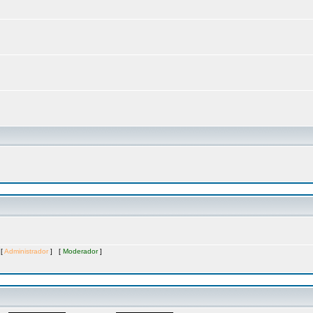
 [
Administrador
] [
Moderador
]