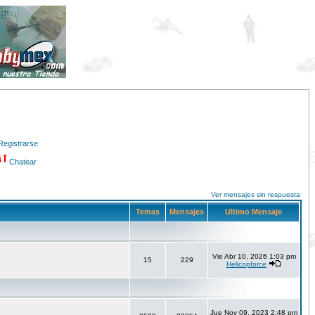
Registrarse
Chatear
Ver mensajes sin respuesta
Temas
Mensajes
Ultimo Mensaje
Vie Abr 10, 2026 1:03 pm
15
229
Helicopforce
Jue Nov 09, 2023 2:48 pm