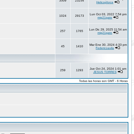
3509
23254
Helicopforce
Lun Oct 03, 2022 7:54 pm
1024
29173
mig21gato
Lun Dic 29, 2025 11:54 am
257
1765
mig21gato
Mar Ene 30, 2024 4:33 pm
45
1410
Federicoavila
Jue Oct 24, 2024 1:01 am
259
1293
JESUS TORRES
Todas las horas son GMT - 6 Horas