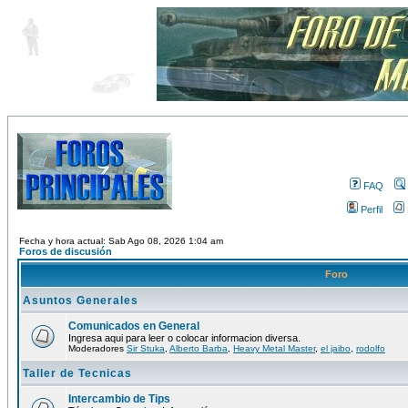
FAQ
Perfil
Fecha y hora actual: Sab Ago 08, 2026 1:04 am
Foros de discusión
Foro
Asuntos Generales
Comunicados en General
Ingresa aqui para leer o colocar informacion diversa.
Moderadores
Sir Stuka
,
Alberto Barba
,
Heavy Metal Master
,
el jaibo
,
rodolfo
Taller de Tecnicas
Intercambio de Tips