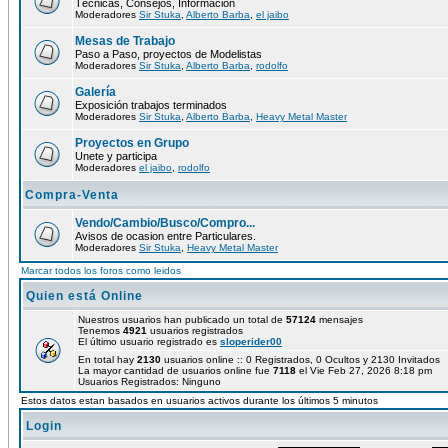
Técnicas, Consejos, Información
Moderadores
Sir Stuka
,
Alberto Barba
,
el jaibo
Mesas de Trabajo
Paso a Paso, proyectos de Modelistas
Moderadores
Sir Stuka
,
Alberto Barba
,
rodolfo
Galería
Exposición trabajos terminados
Moderadores
Sir Stuka
,
Alberto Barba
,
Heavy Metal Master
Proyectos en Grupo
Unete y participa
Moderadores
el jaibo
,
rodolfo
Compra-Venta
Vendo/Cambio/Busco/Compro...
Avisos de ocasion entre Particulares.
Moderadores
Sir Stuka
,
Heavy Metal Master
Marcar todos los foros como leidos
Quien está Online
Nuestros usuarios han publicado un total de
57124
mensajes
Tenemos
4921
usuarios registrados
El último usuario registrado es
sloperider00
En total hay
2130
usuarios online :: 0 Registrados, 0 Ocultos y 2130 Invitados
La mayor cantidad de usuarios online fue
7118
el Vie Feb 27, 2026 8:18 pm
Usuarios Registrados: Ninguno
Estos datos estan basados en usuarios activos durante los últimos 5 minutos
Login