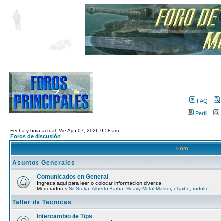
FAQ
Perfil
Fecha y hora actual: Vie Ago 07, 2026 9:58 am
Foros de discusión
Foro
Asuntos Generales
Comunicados en General
Ingresa aqui para leer o colocar informacion diversa.
Moderadores
Sir Stuka
,
Alberto Barba
,
Heavy Metal Master
,
el jaibo
,
rodolfo
Taller de Tecnicas
Intercambio de Tips