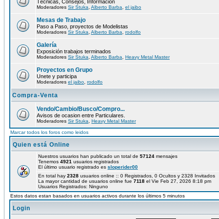
Técnicas, Consejos, Información
Moderadores
Sir Stuka
,
Alberto Barba
,
el jaibo
Mesas de Trabajo
Paso a Paso, proyectos de Modelistas
Moderadores
Sir Stuka
,
Alberto Barba
,
rodolfo
Galería
Exposición trabajos terminados
Moderadores
Sir Stuka
,
Alberto Barba
,
Heavy Metal Master
Proyectos en Grupo
Unete y participa
Moderadores
el jaibo
,
rodolfo
Compra-Venta
Vendo/Cambio/Busco/Compro...
Avisos de ocasion entre Particulares.
Moderadores
Sir Stuka
,
Heavy Metal Master
Marcar todos los foros como leidos
Quien está Online
Nuestros usuarios han publicado un total de
57124
mensajes
Tenemos
4921
usuarios registrados
El último usuario registrado es
sloperider00
En total hay
2328
usuarios online :: 0 Registrados, 0 Ocultos y 2328 Invitados
La mayor cantidad de usuarios online fue
7118
el Vie Feb 27, 2026 8:18 pm
Usuarios Registrados: Ninguno
Estos datos estan basados en usuarios activos durante los últimos 5 minutos
Login