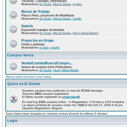
Técnicas, Consejos, Información
Moderadores
Sir Stuka
,
Alberto Barba
,
el jaibo
Mesas de Trabajo
Paso a Paso, proyectos de Modelistas
Moderadores
Sir Stuka
,
Alberto Barba
,
rodolfo
Galería
Exposición trabajos terminados
Moderadores
Sir Stuka
,
Alberto Barba
,
Heavy Metal Master
Proyectos en Grupo
Unete y participa
Moderadores
el jaibo
,
rodolfo
Compra-Venta
Vendo/Cambio/Busco/Compro...
Avisos de ocasion entre Particulares.
Moderadores
Sir Stuka
,
Heavy Metal Master
Marcar todos los foros como leidos
Quien está Online
Nuestros usuarios han publicado un total de
57124
mensajes
Tenemos
4921
usuarios registrados
El último usuario registrado es
sloperider00
En total hay
2115
usuarios online :: 0 Registrados, 0 Ocultos y 2115 Invitados 
La mayor cantidad de usuarios online fue
7118
el Vie Feb 27, 2026 8:18 pm
Usuarios Registrados: Ninguno
Estos datos estan basados en usuarios activos durante los últimos 5 minutos
Login