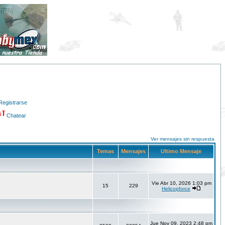
Registrarse
Chatear
Ver mensajes sin respuesta
Temas
Mensajes
Ultimo Mensaje
Vie Abr 10, 2026 1:03 pm
15
229
Helicopforce
Jue Nov 09, 2023 2:48 pm