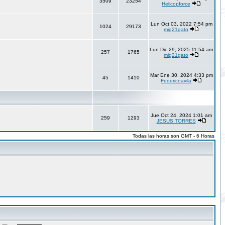
3509
23254
Helicopforce
Lun Oct 03, 2022 7:54 pm
1024
29173
mig21gato
Lun Dic 29, 2025 11:54 am
257
1765
mig21gato
Mar Ene 30, 2024 4:33 pm
45
1410
Federicoavila
Jue Oct 24, 2024 1:01 am
259
1293
JESUS TORRES
Todas las horas son GMT - 6 Horas