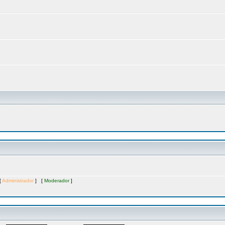
[
Administrador
] [
Moderador
]