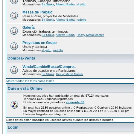
Técnicas, Consejos, Información
Moderadores
Sir Stuka
,
Alberto Barba
,
el jaibo
Mesas de Trabajo
Paso a Paso, proyectos de Modelistas
Moderadores
Sir Stuka
,
Alberto Barba
,
rodolfo
Galería
Exposición trabajos terminados
Moderadores
Sir Stuka
,
Alberto Barba
,
Heavy Metal Master
Proyectos en Grupo
Unete y participa
Moderadores
el jaibo
,
rodolfo
Compra-Venta
Vendo/Cambio/Busco/Compro...
Avisos de ocasion entre Particulares.
Moderadores
Sir Stuka
,
Heavy Metal Master
Marcar todos los foros como leidos
Quien está Online
Nuestros usuarios han publicado un total de
57124
mensajes
Tenemos
4921
usuarios registrados
El último usuario registrado es
sloperider00
En total hay
2280
usuarios online :: 0 Registrados, 0 Ocultos y 2280 Invitados
La mayor cantidad de usuarios online fue
7118
el Vie Feb 27, 2026 8:18 pm
Usuarios Registrados: Ninguno
Estos datos estan basados en usuarios activos durante los últimos 5 minutos
Login