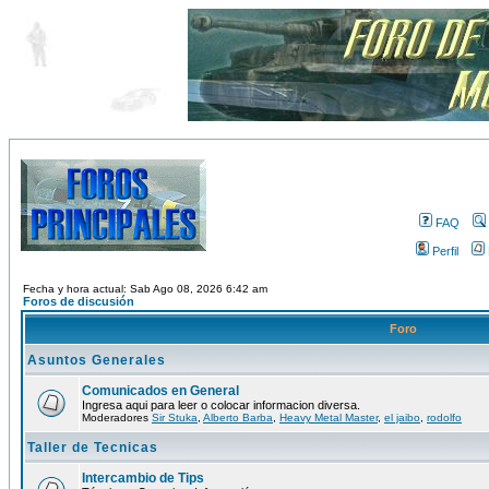
FAQ
Perfil
Fecha y hora actual: Sab Ago 08, 2026 6:42 am
Foros de discusión
Foro
Asuntos Generales
Comunicados en General
Ingresa aqui para leer o colocar informacion diversa.
Moderadores
Sir Stuka
,
Alberto Barba
,
Heavy Metal Master
,
el jaibo
,
rodolfo
Taller de Tecnicas
Intercambio de Tips