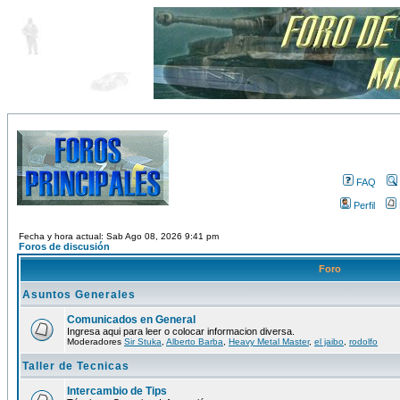
FAQ
Perfil
Fecha y hora actual: Sab Ago 08, 2026 9:41 pm
Foros de discusión
Foro
Asuntos Generales
Comunicados en General
Ingresa aqui para leer o colocar informacion diversa.
Moderadores
Sir Stuka
,
Alberto Barba
,
Heavy Metal Master
,
el jaibo
,
rodolfo
Taller de Tecnicas
Intercambio de Tips