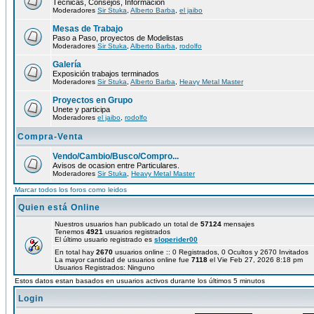
Técnicas, Consejos, Información
Moderadores
Sir Stuka
,
Alberto Barba
,
el jaibo
Mesas de Trabajo
Paso a Paso, proyectos de Modelistas
Moderadores
Sir Stuka
,
Alberto Barba
,
rodolfo
Galería
Exposición trabajos terminados
Moderadores
Sir Stuka
,
Alberto Barba
,
Heavy Metal Master
Proyectos en Grupo
Unete y participa
Moderadores
el jaibo
,
rodolfo
Compra-Venta
Vendo/Cambio/Busco/Compro...
Avisos de ocasion entre Particulares.
Moderadores
Sir Stuka
,
Heavy Metal Master
Marcar todos los foros como leidos
Quien está Online
Nuestros usuarios han publicado un total de
57124
mensajes
Tenemos
4921
usuarios registrados
El último usuario registrado es
sloperider00
En total hay
2670
usuarios online :: 0 Registrados, 0 Ocultos y 2670 Invitados
La mayor cantidad de usuarios online fue
7118
el Vie Feb 27, 2026 8:18 pm
Usuarios Registrados: Ninguno
Estos datos estan basados en usuarios activos durante los últimos 5 minutos
Login