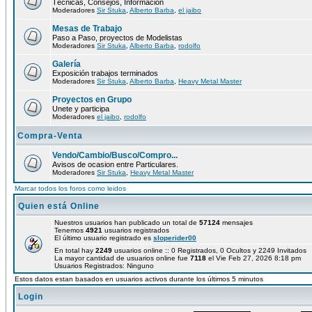
Técnicas, Consejos, Información
Moderadores
Sir Stuka
,
Alberto Barba
,
el jaibo
Mesas de Trabajo
Paso a Paso, proyectos de Modelistas
Moderadores
Sir Stuka
,
Alberto Barba
,
rodolfo
Galería
Exposición trabajos terminados
Moderadores
Sir Stuka
,
Alberto Barba
,
Heavy Metal Master
Proyectos en Grupo
Unete y participa
Moderadores
el jaibo
,
rodolfo
Compra-Venta
Vendo/Cambio/Busco/Compro...
Avisos de ocasion entre Particulares.
Moderadores
Sir Stuka
,
Heavy Metal Master
Marcar todos los foros como leidos
Quien está Online
Nuestros usuarios han publicado un total de
57124
mensajes
Tenemos
4921
usuarios registrados
El último usuario registrado es
sloperider00
En total hay
2249
usuarios online :: 0 Registrados, 0 Ocultos y 2249 Invitados
La mayor cantidad de usuarios online fue
7118
el Vie Feb 27, 2026 8:18 pm
Usuarios Registrados: Ninguno
Estos datos estan basados en usuarios activos durante los últimos 5 minutos
Login