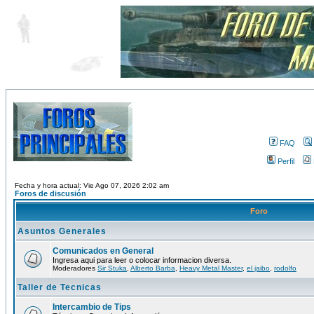
FAQ
Perfil
Fecha y hora actual: Vie Ago 07, 2026 2:02 am
Foros de discusión
Foro
Asuntos Generales
Comunicados en General
Ingresa aqui para leer o colocar informacion diversa.
Moderadores
Sir Stuka
,
Alberto Barba
,
Heavy Metal Master
,
el jaibo
,
rodolfo
Taller de Tecnicas
Intercambio de Tips