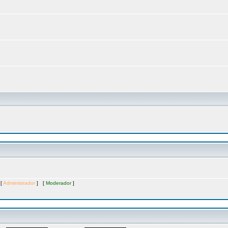
 [
Administrador
] [
Moderador
]