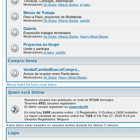
Técnicas, Consejos, Información
Moderadores
Sir Stuka
,
Alberto Barba
,
el jaibo
Mesas de Trabajo
Paso a Paso, proyectos de Modelistas
Moderadores
Sir Stuka
,
Alberto Barba
,
rodolfo
Galería
Exposición trabajos terminados
Moderadores
Sir Stuka
,
Alberto Barba
,
Heavy Metal Master
Proyectos en Grupo
Unete y participa
Moderadores
el jaibo
,
rodolfo
Compra-Venta
Vendo/Cambio/Busco/Compro...
Avisos de ocasion entre Particulares.
Moderadores
Sir Stuka
,
Heavy Metal Master
Marcar todos los foros como leidos
Quien está Online
Nuestros usuarios han publicado un total de
57124
mensajes
Tenemos
4921
usuarios registrados
El último usuario registrado es
sloperider00
En total hay
2408
usuarios online :: 0 Registrados, 0 Ocultos y 2408 Invitados
La mayor cantidad de usuarios online fue
7118
el Vie Feb 27, 2026 8:18 pm
Usuarios Registrados: Ninguno
Estos datos estan basados en usuarios activos durante los últimos 5 minutos
Login