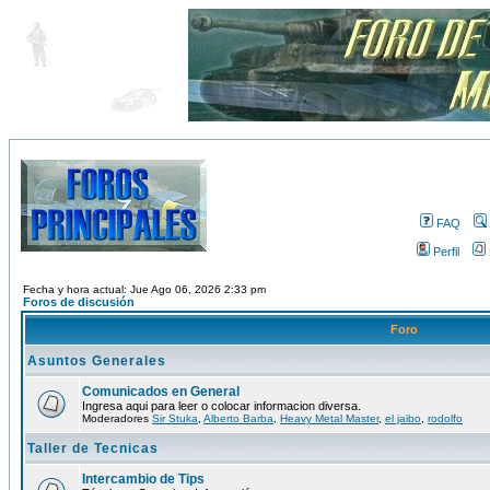
FAQ
Perfil
Fecha y hora actual: Jue Ago 06, 2026 2:33 pm
Foros de discusión
Foro
Asuntos Generales
Comunicados en General
Ingresa aqui para leer o colocar informacion diversa.
Moderadores
Sir Stuka
,
Alberto Barba
,
Heavy Metal Master
,
el jaibo
,
rodolfo
Taller de Tecnicas
Intercambio de Tips