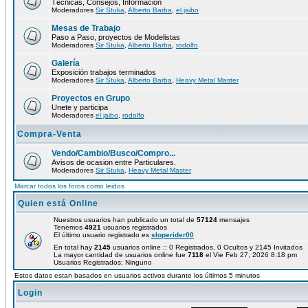
Técnicas, Consejos, Información
Moderadores
Sir Stuka
,
Alberto Barba
,
el jaibo
Mesas de Trabajo
Paso a Paso, proyectos de Modelistas
Moderadores
Sir Stuka
,
Alberto Barba
,
rodolfo
Galería
Exposición trabajos terminados
Moderadores
Sir Stuka
,
Alberto Barba
,
Heavy Metal Master
Proyectos en Grupo
Unete y participa
Moderadores
el jaibo
,
rodolfo
Compra-Venta
Vendo/Cambio/Busco/Compro...
Avisos de ocasion entre Particulares.
Moderadores
Sir Stuka
,
Heavy Metal Master
Marcar todos los foros como leidos
Quien está Online
Nuestros usuarios han publicado un total de
57124
mensajes
Tenemos
4921
usuarios registrados
El último usuario registrado es
sloperider00
En total hay
2145
usuarios online :: 0 Registrados, 0 Ocultos y 2145 Invitados
La mayor cantidad de usuarios online fue
7118
el Vie Feb 27, 2026 8:18 pm
Usuarios Registrados: Ninguno
Estos datos estan basados en usuarios activos durante los últimos 5 minutos
Login