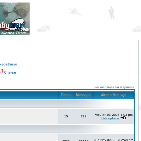
Registrarse
Chatear
Ver mensajes sin respuesta
Temas
Mensajes
Ultimo Mensaje
Vie Abr 10, 2026 1:03 pm
15
229
Helicopforce
Jue Nov 09, 2023 2:48 pm