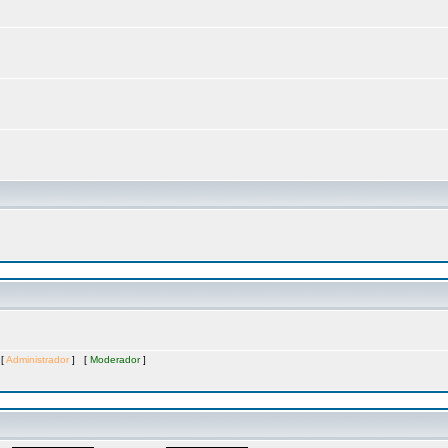
 [
Administrador
] [
Moderador
]