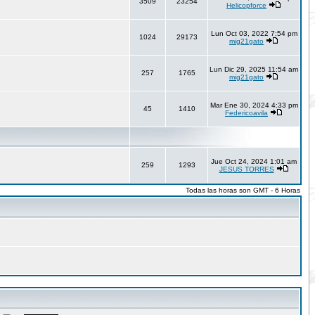
3509
23254
Helicopforce
Lun Oct 03, 2022 7:54 pm
1024
29173
mig21gato
Lun Dic 29, 2025 11:54 am
257
1765
mig21gato
Mar Ene 30, 2024 4:33 pm
45
1410
Federicoavila
Jue Oct 24, 2024 1:01 am
259
1293
JESUS TORRES
Todas las horas son GMT - 6 Horas