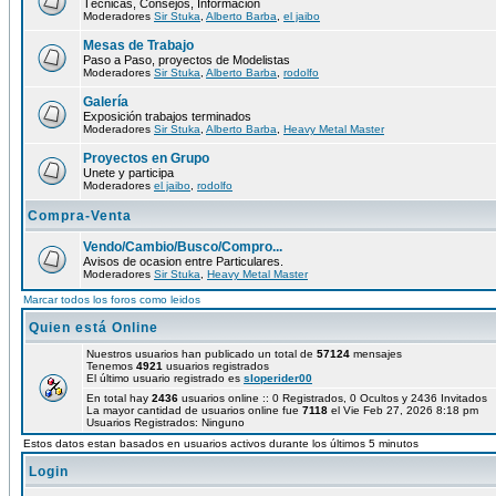
Técnicas, Consejos, Información
Moderadores
Sir Stuka
,
Alberto Barba
,
el jaibo
Mesas de Trabajo
Paso a Paso, proyectos de Modelistas
Moderadores
Sir Stuka
,
Alberto Barba
,
rodolfo
Galería
Exposición trabajos terminados
Moderadores
Sir Stuka
,
Alberto Barba
,
Heavy Metal Master
Proyectos en Grupo
Unete y participa
Moderadores
el jaibo
,
rodolfo
Compra-Venta
Vendo/Cambio/Busco/Compro...
Avisos de ocasion entre Particulares.
Moderadores
Sir Stuka
,
Heavy Metal Master
Marcar todos los foros como leidos
Quien está Online
Nuestros usuarios han publicado un total de
57124
mensajes
Tenemos
4921
usuarios registrados
El último usuario registrado es
sloperider00
En total hay
2436
usuarios online :: 0 Registrados, 0 Ocultos y 2436 Invitados
La mayor cantidad de usuarios online fue
7118
el Vie Feb 27, 2026 8:18 pm
Usuarios Registrados: Ninguno
Estos datos estan basados en usuarios activos durante los últimos 5 minutos
Login