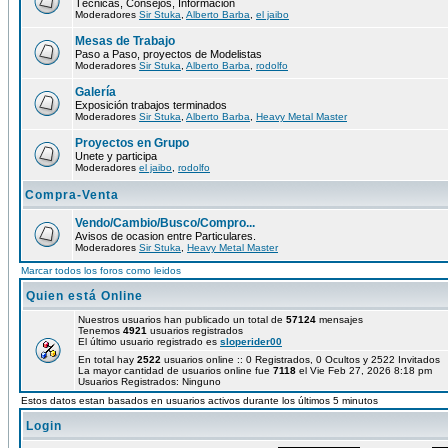
Técnicas, Consejos, Información
Moderadores
Sir Stuka
,
Alberto Barba
,
el jaibo
Mesas de Trabajo
Paso a Paso, proyectos de Modelistas
Moderadores
Sir Stuka
,
Alberto Barba
,
rodolfo
Galería
Exposición trabajos terminados
Moderadores
Sir Stuka
,
Alberto Barba
,
Heavy Metal Master
Proyectos en Grupo
Unete y participa
Moderadores
el jaibo
,
rodolfo
Compra-Venta
Vendo/Cambio/Busco/Compro...
Avisos de ocasion entre Particulares.
Moderadores
Sir Stuka
,
Heavy Metal Master
Marcar todos los foros como leidos
Quien está Online
Nuestros usuarios han publicado un total de
57124
mensajes
Tenemos
4921
usuarios registrados
El último usuario registrado es
sloperider00
En total hay
2522
usuarios online :: 0 Registrados, 0 Ocultos y 2522 Invitados
La mayor cantidad de usuarios online fue
7118
el Vie Feb 27, 2026 8:18 pm
Usuarios Registrados: Ninguno
Estos datos estan basados en usuarios activos durante los últimos 5 minutos
Login