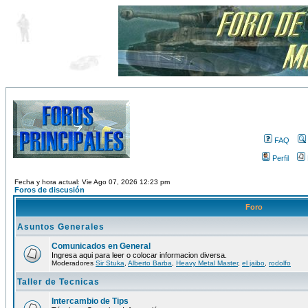
FAQ
Perfil
Fecha y hora actual: Vie Ago 07, 2026 12:23 pm
Foros de discusión
Foro
Asuntos Generales
Comunicados en General
Ingresa aqui para leer o colocar informacion diversa.
Moderadores
Sir Stuka
,
Alberto Barba
,
Heavy Metal Master
,
el jaibo
,
rodolfo
Taller de Tecnicas
Intercambio de Tips