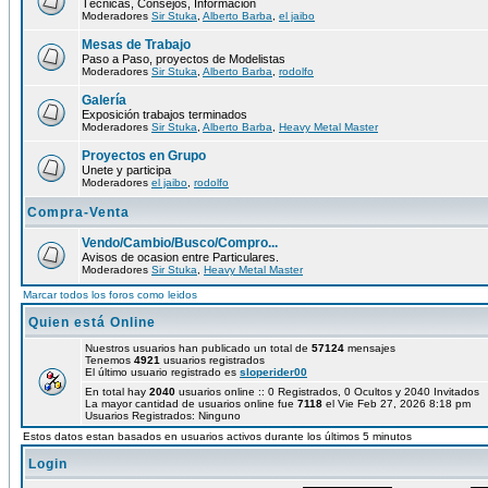
Técnicas, Consejos, Información
Moderadores
Sir Stuka
,
Alberto Barba
,
el jaibo
Mesas de Trabajo
Paso a Paso, proyectos de Modelistas
Moderadores
Sir Stuka
,
Alberto Barba
,
rodolfo
Galería
Exposición trabajos terminados
Moderadores
Sir Stuka
,
Alberto Barba
,
Heavy Metal Master
Proyectos en Grupo
Unete y participa
Moderadores
el jaibo
,
rodolfo
Compra-Venta
Vendo/Cambio/Busco/Compro...
Avisos de ocasion entre Particulares.
Moderadores
Sir Stuka
,
Heavy Metal Master
Marcar todos los foros como leidos
Quien está Online
Nuestros usuarios han publicado un total de
57124
mensajes
Tenemos
4921
usuarios registrados
El último usuario registrado es
sloperider00
En total hay
2040
usuarios online :: 0 Registrados, 0 Ocultos y 2040 Invitados
La mayor cantidad de usuarios online fue
7118
el Vie Feb 27, 2026 8:18 pm
Usuarios Registrados: Ninguno
Estos datos estan basados en usuarios activos durante los últimos 5 minutos
Login