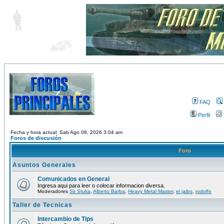
FAQ
Perfil
Fecha y hora actual: Sab Ago 08, 2026 3:04 am
Foros de discusión
Foro
Asuntos Generales
Comunicados en General
Ingresa aqui para leer o colocar informacion diversa.
Moderadores
Sir Stuka
,
Alberto Barba
,
Heavy Metal Master
,
el jaibo
,
rodolfo
Taller de Tecnicas
Intercambio de Tips