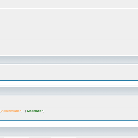
[
Administrador
] [
Moderador
]