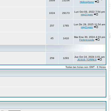
3509
23254
Helicopforce
Lun Oct 03, 2022 7:54 pm
1024
29173
mig21gato
Lun Dic 29, 2025 11:54 am
257
1765
mig21gato
Mar Ene 30, 2024 4:33 pm
45
1410
Federicoavila
Jue Oct 24, 2024 1:01 am
259
1293
JESUS TORRES
Todas las horas son GMT - 6 Horas