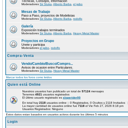
Técnicas, Consejos, Información
Moderadores
Sir Stuka
,
Alberto Barba
,
el jaibo
Mesas de Trabajo
Paso a Paso, proyectos de Modelistas
Moderadores
Sir Stuka
,
Alberto Barba
,
rodolfo
Galería
Exposición trabajos terminados
Moderadores
Sir Stuka
,
Alberto Barba
,
Heavy Metal Master
Proyectos en Grupo
Unete y participa
Moderadores
el jaibo
,
rodolfo
Compra-Venta
Vendo/Cambio/Busco/Compro...
Avisos de ocasion entre Particulares.
Moderadores
Sir Stuka
,
Heavy Metal Master
Marcar todos los foros como leidos
Quien está Online
Nuestros usuarios han publicado un total de
57124
mensajes
Tenemos
4921
usuarios registrados
El último usuario registrado es
sloperider00
En total hay
2118
usuarios online :: 0 Registrados, 0 Ocultos y 2118 Invitados 
La mayor cantidad de usuarios online fue
7118
el Vie Feb 27, 2026 8:18 pm
Usuarios Registrados: Ninguno
Estos datos estan basados en usuarios activos durante los últimos 5 minutos
Login