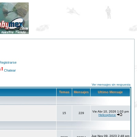
Registrarse
Chatear
Ver mensajes sin respuesta
Temas
Mensajes
Ultimo Mensaje
Vie Abr 10, 2026 1:03 pm
15
229
Helicopforce
Jue Nov 09, 2023 2:48 pm