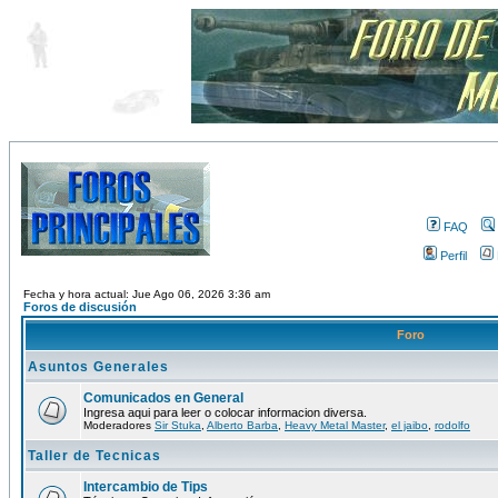
FAQ
Perfil
Fecha y hora actual: Jue Ago 06, 2026 3:36 am
Foros de discusión
Foro
Asuntos Generales
Comunicados en General
Ingresa aqui para leer o colocar informacion diversa.
Moderadores
Sir Stuka
,
Alberto Barba
,
Heavy Metal Master
,
el jaibo
,
rodolfo
Taller de Tecnicas
Intercambio de Tips