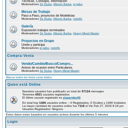
Técnicas, Consejos, Información
Moderadores
Sir Stuka
,
Alberto Barba
,
el jaibo
Mesas de Trabajo
Paso a Paso, proyectos de Modelistas
Moderadores
Sir Stuka
,
Alberto Barba
,
rodolfo
Galería
Exposición trabajos terminados
Moderadores
Sir Stuka
,
Alberto Barba
,
Heavy Metal Master
Proyectos en Grupo
Unete y participa
Moderadores
el jaibo
,
rodolfo
Compra-Venta
Vendo/Cambio/Busco/Compro...
Avisos de ocasion entre Particulares.
Moderadores
Sir Stuka
,
Heavy Metal Master
Marcar todos los foros como leidos
Quien está Online
Nuestros usuarios han publicado un total de
57124
mensajes
Tenemos
4921
usuarios registrados
El último usuario registrado es
sloperider00
En total hay
1466
usuarios online :: 0 Registrados, 0 Ocultos y 1466 Invitados
La mayor cantidad de usuarios online fue
7118
el Vie Feb 27, 2026 8:18 pm
Usuarios Registrados: Ninguno
Estos datos estan basados en usuarios activos durante los últimos 5 minutos
Login