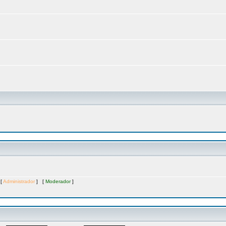
 [
Administrador
] [
Moderador
]