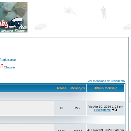
Registrarse
Chatear
Ver mensajes sin respuesta
Temas
Mensajes
Ultimo Mensaje
Vie Abr 10, 2026 1:03 pm
15
229
Helicopforce
Jue Nov 09, 2023 2:48 pm