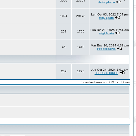
3509
23254
Helicopforce
Lun Oct 03, 2022 7:54 pm
1024
29173
mig21gato
Lun Dic 29, 2025 11:54 am
257
1765
mig21gato
Mar Ene 30, 2024 4:33 pm
45
1410
Federicoavila
Jue Oct 24, 2024 1:01 am
259
1293
JESUS TORRES
Todas las horas son GMT - 6 Horas