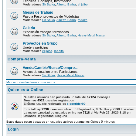
Técnicas, Consejos, Información
Moderadores
Sir Stuka
,
Alberto Barba
,
el jaibo
Mesas de Trabajo
Paso a Paso, proyectos de Modelistas
Moderadores
Sir Stuka
,
Alberto Barba
,
rodolfo
Galería
Exposición trabajos terminados
Moderadores
Sir Stuka
,
Alberto Barba
,
Heavy Metal Master
Proyectos en Grupo
Unete y participa
Moderadores
el jaibo
,
rodolfo
Compra-Venta
Vendo/Cambio/Busco/Compro...
Avisos de ocasion entre Particulares.
Moderadores
Sir Stuka
,
Heavy Metal Master
Marcar todos los foros como leidos
Quien está Online
Nuestros usuarios han publicado un total de
57124
mensajes
Tenemos
4921
usuarios registrados
El último usuario registrado es
sloperider00
En total hay
2290
usuarios online :: 0 Registrados, 0 Ocultos y 2290 Invitados
La mayor cantidad de usuarios online fue
7118
el Vie Feb 27, 2026 8:18 pm
Usuarios Registrados: Ninguno
Estos datos estan basados en usuarios activos durante los últimos 5 minutos
Login