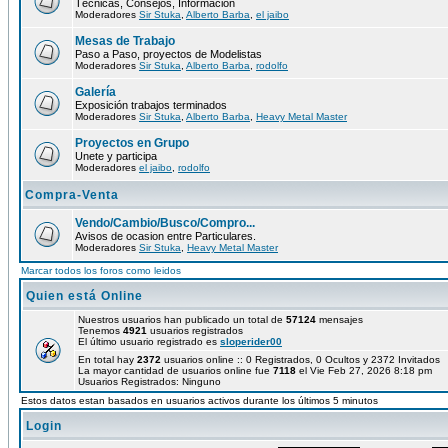
Técnicas, Consejos, Información
Moderadores
Sir Stuka
,
Alberto Barba
,
el jaibo
Mesas de Trabajo
Paso a Paso, proyectos de Modelistas
Moderadores
Sir Stuka
,
Alberto Barba
,
rodolfo
Galería
Exposición trabajos terminados
Moderadores
Sir Stuka
,
Alberto Barba
,
Heavy Metal Master
Proyectos en Grupo
Unete y participa
Moderadores
el jaibo
,
rodolfo
Compra-Venta
Vendo/Cambio/Busco/Compro...
Avisos de ocasion entre Particulares.
Moderadores
Sir Stuka
,
Heavy Metal Master
Marcar todos los foros como leidos
Quien está Online
Nuestros usuarios han publicado un total de
57124
mensajes
Tenemos
4921
usuarios registrados
El último usuario registrado es
sloperider00
En total hay
2372
usuarios online :: 0 Registrados, 0 Ocultos y 2372 Invitados
La mayor cantidad de usuarios online fue
7118
el Vie Feb 27, 2026 8:18 pm
Usuarios Registrados: Ninguno
Estos datos estan basados en usuarios activos durante los últimos 5 minutos
Login