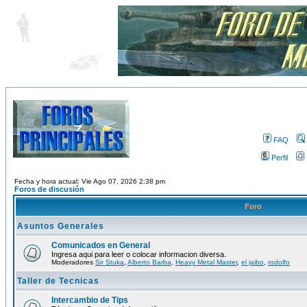
FAQ
Perfil
Fecha y hora actual: Vie Ago 07, 2026 2:38 pm
Foros de discusión
Foro
Asuntos Generales
Comunicados en General
Ingresa aqui para leer o colocar informacion diversa.
Moderadores
Sir Stuka
,
Alberto Barba
,
Heavy Metal Master
,
el jaibo
,
rodolfo
Taller de Tecnicas
Intercambio de Tips