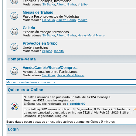
Técnicas, Consejos, Información
Moderadores
Sir Stuka
,
Alberto Barba
,
el jaibo
Mesas de Trabajo
Paso a Paso, proyectos de Modelistas
Moderadores
Sir Stuka
,
Alberto Barba
,
rodolfo
Galería
Exposición trabajos terminados
Moderadores
Sir Stuka
,
Alberto Barba
,
Heavy Metal Master
Proyectos en Grupo
Unete y participa
Moderadores
el jaibo
,
rodolfo
Compra-Venta
Vendo/Cambio/Busco/Compro...
Avisos de ocasion entre Particulares.
Moderadores
Sir Stuka
,
Heavy Metal Master
Marcar todos los foros como leidos
Quien está Online
Nuestros usuarios han publicado un total de
57124
mensajes
Tenemos
4921
usuarios registrados
El último usuario registrado es
sloperider00
En total hay
202
usuarios online :: 0 Registrados, 0 Ocultos y 202 Invitados [
A
La mayor cantidad de usuarios online fue
7118
el Vie Feb 27, 2026 8:18 pm
Usuarios Registrados: Ninguno
Estos datos estan basados en usuarios activos durante los últimos 5 minutos
Login