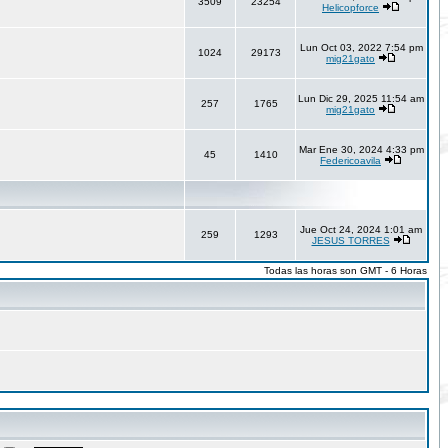
3509
23254
Helicopforce
Lun Oct 03, 2022 7:54 pm
1024
29173
mig21gato
Lun Dic 29, 2025 11:54 am
257
1765
mig21gato
Mar Ene 30, 2024 4:33 pm
45
1410
Federicoavila
Jue Oct 24, 2024 1:01 am
259
1293
JESUS TORRES
Todas las horas son GMT - 6 Horas