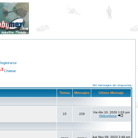
Registrarse
Chatear
Ver mensajes sin respuesta
Temas
Mensajes
Ultimo Mensaje
Vie Abr 10, 2026 1:03 pm
15
229
Helicopforce
Jue Nov 09, 2023 2:48 pm