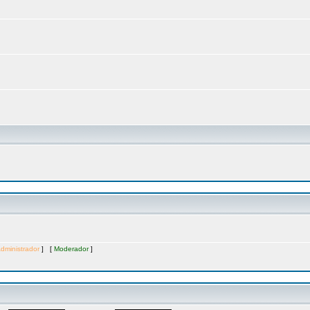
dministrador
] [
Moderador
]