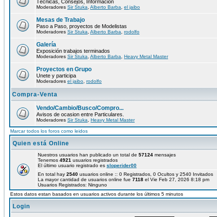
Técnicas, Consejos, Información
Moderadores
Sir Stuka
,
Alberto Barba
,
el jaibo
Mesas de Trabajo
Paso a Paso, proyectos de Modelistas
Moderadores
Sir Stuka
,
Alberto Barba
,
rodolfo
Galería
Exposición trabajos terminados
Moderadores
Sir Stuka
,
Alberto Barba
,
Heavy Metal Master
Proyectos en Grupo
Unete y participa
Moderadores
el jaibo
,
rodolfo
Compra-Venta
Vendo/Cambio/Busco/Compro...
Avisos de ocasion entre Particulares.
Moderadores
Sir Stuka
,
Heavy Metal Master
Marcar todos los foros como leidos
Quien está Online
Nuestros usuarios han publicado un total de
57124
mensajes
Tenemos
4921
usuarios registrados
El último usuario registrado es
sloperider00
En total hay
2540
usuarios online :: 0 Registrados, 0 Ocultos y 2540 Invitados
La mayor cantidad de usuarios online fue
7118
el Vie Feb 27, 2026 8:18 pm
Usuarios Registrados: Ninguno
Estos datos estan basados en usuarios activos durante los últimos 5 minutos
Login