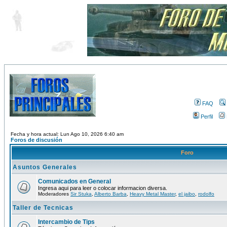
FAQ
Perfil
Fecha y hora actual: Lun Ago 10, 2026 6:40 am
Foros de discusión
Foro
Asuntos Generales
Comunicados en General
Ingresa aqui para leer o colocar informacion diversa.
Moderadores
Sir Stuka
,
Alberto Barba
,
Heavy Metal Master
,
el jaibo
,
rodolfo
Taller de Tecnicas
Intercambio de Tips