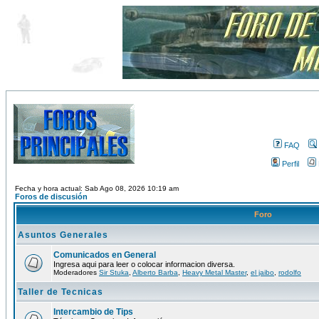
FAQ
Perfil
Fecha y hora actual: Sab Ago 08, 2026 10:19 am
Foros de discusión
Foro
Asuntos Generales
Comunicados en General
Ingresa aqui para leer o colocar informacion diversa.
Moderadores
Sir Stuka
,
Alberto Barba
,
Heavy Metal Master
,
el jaibo
,
rodolfo
Taller de Tecnicas
Intercambio de Tips