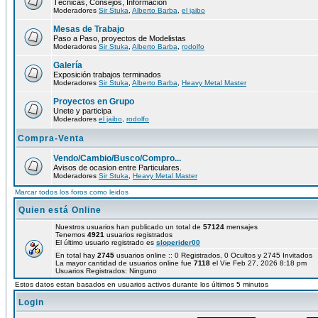
Técnicas, Consejos, Información
Moderadores
Sir Stuka
,
Alberto Barba
,
el jaibo
Mesas de Trabajo
Paso a Paso, proyectos de Modelistas
Moderadores
Sir Stuka
,
Alberto Barba
,
rodolfo
Galería
Exposición trabajos terminados
Moderadores
Sir Stuka
,
Alberto Barba
,
Heavy Metal Master
Proyectos en Grupo
Unete y participa
Moderadores
el jaibo
,
rodolfo
Compra-Venta
Vendo/Cambio/Busco/Compro...
Avisos de ocasion entre Particulares.
Moderadores
Sir Stuka
,
Heavy Metal Master
Marcar todos los foros como leidos
Quien está Online
Nuestros usuarios han publicado un total de
57124
mensajes
Tenemos
4921
usuarios registrados
El último usuario registrado es
sloperider00
En total hay
2745
usuarios online :: 0 Registrados, 0 Ocultos y 2745 Invitados
La mayor cantidad de usuarios online fue
7118
el Vie Feb 27, 2026 8:18 pm
Usuarios Registrados: Ninguno
Estos datos estan basados en usuarios activos durante los últimos 5 minutos
Login