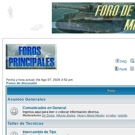
FAQ
Perfil
Fecha y hora actual: Vie Ago 07, 2026 3:52 pm
Foros de discusión
Foro
Asuntos Generales
Comunicados en General
Ingresa aqui para leer o colocar informacion diversa.
Moderadores
Sir Stuka
,
Alberto Barba
,
Heavy Metal Master
,
el jaibo
,
rodolfo
Taller de Tecnicas
Intercambio de Tips