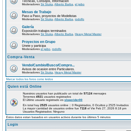
Técnicas, Consejos, Información
Moderadores
Sir Stuka
,
Alberto Barba
,
el jaibo
Mesas de Trabajo
Paso a Paso, proyectos de Modelistas
Moderadores
Sir Stuka
,
Alberto Barba
,
rodolfo
Galería
Exposición trabajos terminados
Moderadores
Sir Stuka
,
Alberto Barba
,
Heavy Metal Master
Proyectos en Grupo
Unete y participa
Moderadores
el jaibo
,
rodolfo
Compra-Venta
Vendo/Cambio/Busco/Compro...
Avisos de ocasion entre Particulares.
Moderadores
Sir Stuka
,
Heavy Metal Master
Marcar todos los foros como leidos
Quien está Online
Nuestros usuarios han publicado un total de
57124
mensajes
Tenemos
4921
usuarios registrados
El último usuario registrado es
sloperider00
En total hay
2525
usuarios online :: 0 Registrados, 0 Ocultos y 2525 Invitados
La mayor cantidad de usuarios online fue
7118
el Vie Feb 27, 2026 8:18 pm
Usuarios Registrados: Ninguno
Estos datos estan basados en usuarios activos durante los últimos 5 minutos
Login