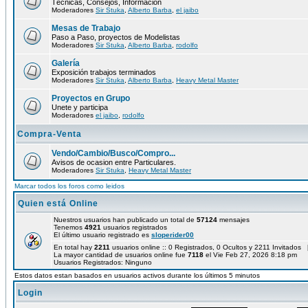
Técnicas, Consejos, Información
Moderadores
Sir Stuka
,
Alberto Barba
,
el jaibo
Mesas de Trabajo
Paso a Paso, proyectos de Modelistas
Moderadores
Sir Stuka
,
Alberto Barba
,
rodolfo
Galería
Exposición trabajos terminados
Moderadores
Sir Stuka
,
Alberto Barba
,
Heavy Metal Master
Proyectos en Grupo
Unete y participa
Moderadores
el jaibo
,
rodolfo
Compra-Venta
Vendo/Cambio/Busco/Compro...
Avisos de ocasion entre Particulares.
Moderadores
Sir Stuka
,
Heavy Metal Master
Marcar todos los foros como leidos
Quien está Online
Nuestros usuarios han publicado un total de
57124
mensajes
Tenemos
4921
usuarios registrados
El último usuario registrado es
sloperider00
En total hay
2211
usuarios online :: 0 Registrados, 0 Ocultos y 2211 Invitados 
La mayor cantidad de usuarios online fue
7118
el Vie Feb 27, 2026 8:18 pm
Usuarios Registrados: Ninguno
Estos datos estan basados en usuarios activos durante los últimos 5 minutos
Login