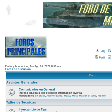
FAQ
Perfil
Fecha y hora actual: Jue Ago 06, 2026 8:58 am
Foros de discusión
Foro
Asuntos Generales
Comunicados en General
Ingresa aqui para leer o colocar informacion diversa.
Moderadores
Sir Stuka
,
Alberto Barba
,
Heavy Metal Master
,
el jaibo
,
rodolfo
Taller de Tecnicas
Intercambio de Tips