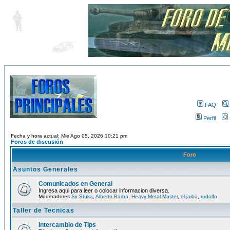
FAQ
Perfil
Fecha y hora actual: Mie Ago 05, 2026 10:21 pm
Foros de discusión
Foro
Asuntos Generales
Comunicados en General
Ingresa aqui para leer o colocar informacion diversa.
Moderadores
Sir Stuka
,
Alberto Barba
,
Heavy Metal Master
,
el jaibo
,
rodolfo
Taller de Tecnicas
Intercambio de Tips