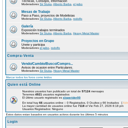
Técnicas, Consejos, Información
Moderadores
Sir Stuka
,
Alberto Barba
,
el jaibo
Mesas de Trabajo
Paso a Paso, proyectos de Modelistas
Moderadores
Sir Stuka
,
Alberto Barba
,
rodolfo
Galería
Exposición trabajos terminados
Moderadores
Sir Stuka
,
Alberto Barba
,
Heavy Metal Master
Proyectos en Grupo
Unete y participa
Moderadores
el jaibo
,
rodolfo
Compra-Venta
Vendo/Cambio/Busco/Compro...
Avisos de ocasion entre Particulares.
Moderadores
Sir Stuka
,
Heavy Metal Master
Marcar todos los foros como leidos
Quien está Online
Nuestros usuarios han publicado un total de
57124
mensajes
Tenemos
4921
usuarios registrados
El último usuario registrado es
sloperider00
En total hay
66
usuarios online :: 0 Registrados, 0 Ocultos y 66 Invitados [
Adm
La mayor cantidad de usuarios online fue
7118
el Vie Feb 27, 2026 8:18 pm
Usuarios Registrados: Ninguno
Estos datos estan basados en usuarios activos durante los últimos 5 minutos
Login