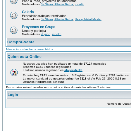
Paso a Paso, proyectos de Modelistas
Moderadores
Sir Stuka
,
Alberto Barba
,
rodolfo
Galería
Exposición trabajos terminados
Moderadores
Sir Stuka
,
Alberto Barba
,
Heavy Metal Master
Proyectos en Grupo
Unete y participa
Moderadores
el jaibo
,
rodolfo
Compra-Venta
Marcar todos los foros como leidos
Quien está Online
Nuestros usuarios han publicado un total de
57124
mensajes
Tenemos
4921
usuarios registrados
El último usuario registrado es
sloperider00
En total hay
2281
usuarios online :: 0 Registrados, 0 Ocultos y 2281 Invitados
La mayor cantidad de usuarios online fue
7118
el Vie Feb 27, 2026 8:18 pm
Usuarios Registrados: Ninguno
Estos datos estan basados en usuarios activos durante los últimos 5 minutos
Login
Nombre de Usuar