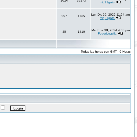
1024
29173
mig21gato
Lun Dic 29, 2025 11:54 am
257
1765
mig21gato
Mar Ene 30, 2024 4:33 pm
45
1410
Federicoavila
Todas las horas son GMT - 6 Horas