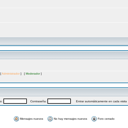
 [
Administrador
] [
Moderador
]
io:
Contraseña:
Entrar automáticamente en cada visita
Mensajes nuevos
No hay mensajes nuevos
Foro cerrado