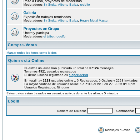
Paso a Paso, proyectos de Modelistas
Moderadores
Sir Stuka
,
Alberto Barba
,
rodolfo
Galería
Exposición trabajos terminados
Moderadores
Sir Stuka
,
Alberto Barba
,
Heavy Metal Master
Proyectos en Grupo
Unete y participa
Moderadores
el jaibo
,
rodolfo
Compra-Venta
Marcar todos los foros como leidos
Quien está Online
Nuestros usuarios han publicado un total de
57124
mensajes
Tenemos
4921
usuarios registrados
El último usuario registrado es
sloperider00
En total hay
2228
usuarios online :: 0 Registrados, 0 Ocultos y 2228 Invitados
La mayor cantidad de usuarios online fue
7118
el Vie Feb 27, 2026 8:18 pm
Usuarios Registrados: Ninguno
Estos datos estan basados en usuarios activos durante los últimos 5 minutos
Login
Nombre de Usuario:
Contraseña:
Mensajes nuevos