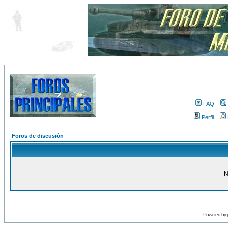
FAQ
Perfil
Foros de discusión
N
Powered by