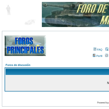
FAQ
Perfil
Foros de discusión
N
Powered by