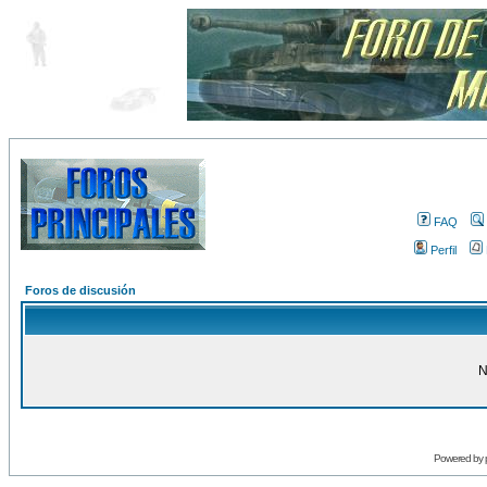
FAQ
Perfil
Foros de discusión
N
Powered by