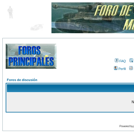
FAQ
Perfil
Foros de discusión
N
Powered by