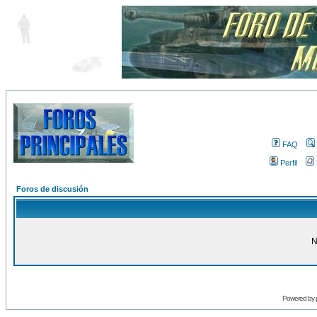
FAQ
Perfil
Foros de discusión
N
Powered by