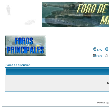
FAQ
Perfil
Foros de discusión
N
Powered by