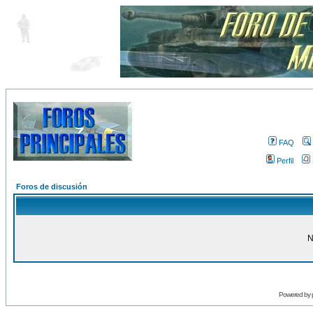
FAQ
Perfil
Foros de discusión
N
Powered by