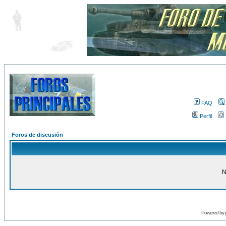
FAQ
Perfil
Foros de discusión
N
Powered by