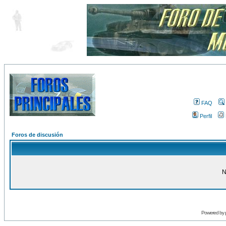
FAQ
Perfil
Foros de discusión
N
Powered by