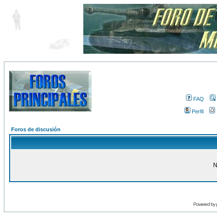
FAQ
Perfil
Foros de discusión
N
Powered by