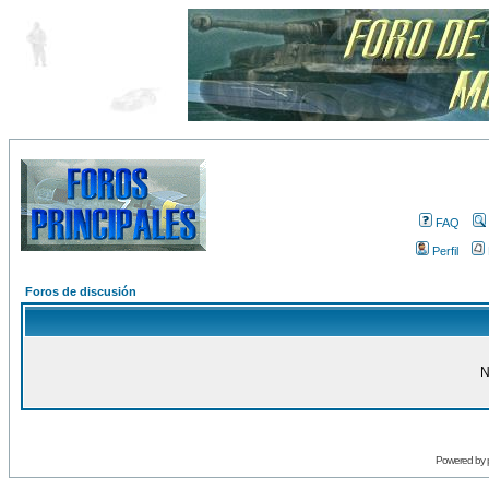
FAQ
Perfil
Foros de discusión
N
Powered by