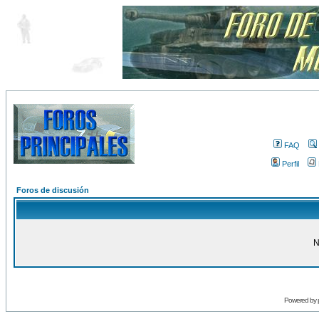
FAQ
Perfil
Foros de discusión
N
Powered by