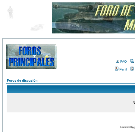
FAQ
Perfil
Foros de discusión
N
Powered by