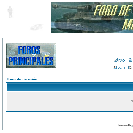
FAQ
Perfil
Foros de discusión
N
Powered by