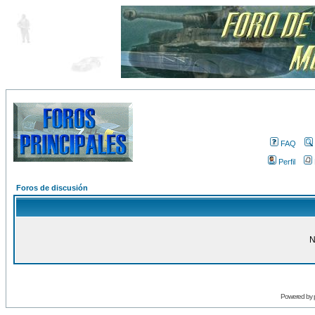
FAQ
Perfil
Foros de discusión
N
Powered by