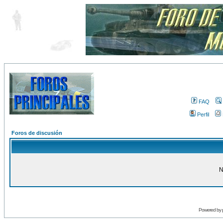
FAQ
Perfil
Foros de discusión
N
Powered by